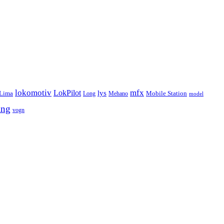
lokomotiv
mfx
LokPilot
lys
Lima
Long
Mehano
Mobile Station
model
ing
vogn