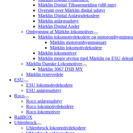
Märklin Digital Tilbagemelding (s88 mm)
Oversigt over Märklin digital udstyr
Märklin Digital Anlægsdekodere
Märklin anlægsudstyr
Märklin Digital Andet
Ombygning af Märklin lokomotiver
open
Märklin lokomotivdekodere og motorombygnings
child
Märklin motorombygningssæt
menu
Märklin lokomotivdekodere
Märklin lokomotiver
Märklin motor styring med Märklin og ESU dekod
Märklin Danske Lokomotiver
open
Märklin 3067 DSB MY
child
Märklin reservedele
menu
ESU
open
ESU lokomotivdekodere
child
ESU anlægsudstyr
menu
Roco
open
Roco anlægsudstyr
child
Roco lokomotivdekodere
menu
Roco lokomotiver
RailBOX
Uhlenbrock
open
Uhlenbrock lokomotivdekodere
child