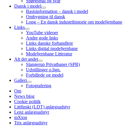
Spørgsmål og svar
Dansk i model
open
Basisinformation – dansk i model
child
Ombygning til dansk
menu
Long – En dansk industrihistorie om modeljernbane
Links
open
YouTube videoer
child
Andre gode links
menu
Links danske forhandlere
Links digital modeljernbane
Modeljernbane Litteratur
Alt det andet
open
Slangerup Privatbaner (SPB)
child
Udstillinger o.lign.
menu
Forbillede og model
Galleri
open
Fotografering
child
Om
menu
News blog
Cookie politik
Littfinski (LDT) anlægsudstyr
Lenz anlægsudstyr
mXion
Trix anlægsudstyr