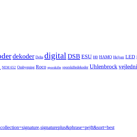
digital
oder
dekoder
DSB
ESU
LED
HAMO
Delta
H0
Heljan
n
Uhlenbrock
vejledn
Roco
Ombygning
sporskiftedekoder
NEM 652
sporskifte
collection=signature,signatureplus&phrase=pejft&sort=best