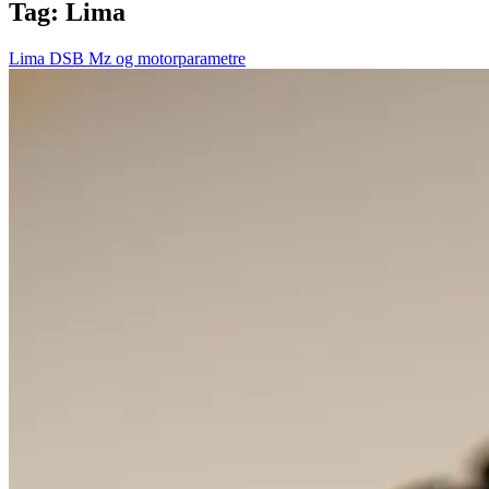
Tag:
Lima
Lima DSB Mz og motorparametre