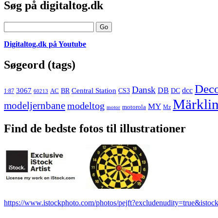
Sidebar
Søg på digitaltog.dk
Search
Digitaltog.dk på Youtube
Søgeord (tags)
Dec
Dansk
3067
DB
dcc
Central Station
CS3
AC
BR
DC
1:87
60213
Märkli
modeljernbane
modeltog
MY
motorola
Mz
motor
Find de bedste fotos til illustrationer
https://www.istockphoto.com/photos/pejft?excludenudity=true&istock