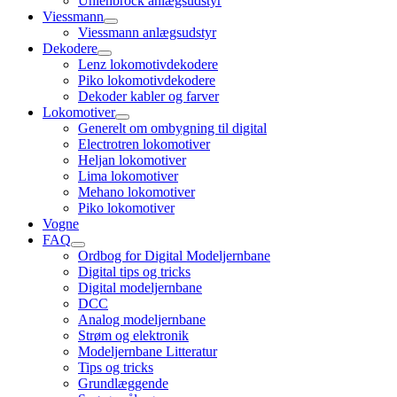
Uhlenbrock anlægsudstyr
menu
Viessmann
open
Viessmann anlægsudstyr
child
Dekodere
menu
open
Lenz lokomotivdekodere
child
Piko lokomotivdekodere
menu
Dekoder kabler og farver
Lokomotiver
open
Generelt om ombygning til digital
child
Electrotren lokomotiver
menu
Heljan lokomotiver
Lima lokomotiver
Mehano lokomotiver
Piko lokomotiver
Vogne
FAQ
open
Ordbog for Digital Modeljernbane
child
Digital tips og tricks
menu
Digital modeljernbane
DCC
Analog modeljernbane
Strøm og elektronik
Modeljernbane Litteratur
Tips og tricks
Grundlæggende