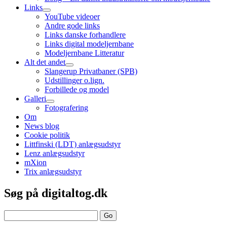
Links
open
YouTube videoer
child
Andre gode links
menu
Links danske forhandlere
Links digital modeljernbane
Modeljernbane Litteratur
Alt det andet
open
Slangerup Privatbaner (SPB)
child
Udstillinger o.lign.
menu
Forbillede og model
Galleri
open
Fotografering
child
Om
menu
News blog
Cookie politik
Littfinski (LDT) anlægsudstyr
Lenz anlægsudstyr
mXion
Trix anlægsudstyr
Sidebar
Søg på digitaltog.dk
Search