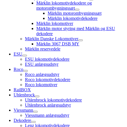
open
Märklin lokomotivdekodere og
child
motorombygningssæt
menu
open
Märklin motorombygningssæt
child
Märklin lokomotivdekodere
menu
Märklin lokomotiver
Märklin motor styring med Märklin og ESU
dekodere
Märklin Danske Lokomotiver
open
Märklin 3067 DSB MY
child
Märklin reservedele
menu
ESU
open
ESU lokomotivdekodere
child
ESU anlægsudstyr
menu
Roco
open
Roco anlægsudstyr
child
Roco lokomotivdekodere
menu
Roco lokomotiver
RailBOX
Uhlenbrock
open
Uhlenbrock lokomotivdekodere
child
Uhlenbrock anlægsudstyr
menu
Viessmann
open
Viessmann anlægsudstyr
child
Dekodere
menu
open
Lenz lokomotivdekodere