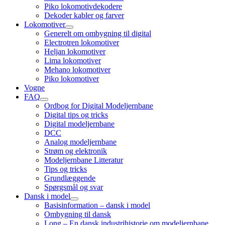
child
Piko lokomotivdekodere
menu
Dekoder kabler og farver
Lokomotiver
open
Generelt om ombygning til digital
child
Electrotren lokomotiver
menu
Heljan lokomotiver
Lima lokomotiver
Mehano lokomotiver
Piko lokomotiver
Vogne
FAQ
open
Ordbog for Digital Modeljernbane
child
Digital tips og tricks
menu
Digital modeljernbane
DCC
Analog modeljernbane
Strøm og elektronik
Modeljernbane Litteratur
Tips og tricks
Grundlæggende
Spørgsmål og svar
Dansk i model
open
Basisinformation – dansk i model
child
Ombygning til dansk
menu
Long – En dansk industrihistorie om modeljernbane