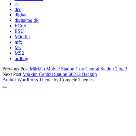
cs
dcc
digital
digitaltog.dk
ECoS
ESU
Märklin
mfx
Ms
MS2
ordbog
Previous Post
Märklin Mobile Station 1 og Central Station 2 og 3
Next Post
Märklin Central Station 60212 Backup
Author WordPress Theme
by Compete Themes
Scroll
to
the
top