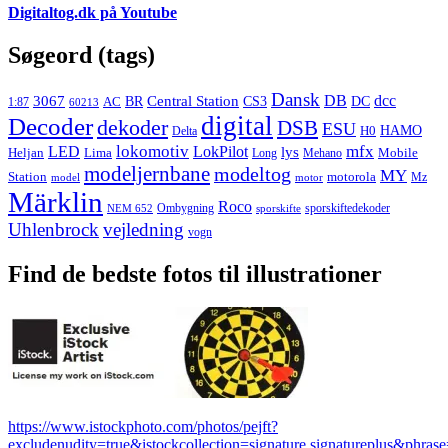
Digitaltog.dk på Youtube
Søgeord (tags)
Dansk
3067
DB
dcc
Central Station
CS3
AC
BR
DC
1:87
60213
digital
Decoder
dekoder
DSB
ESU
HAMO
Delta
H0
lokomotiv
mfx
LED
LokPilot
lys
Heljan
Lima
Long
Mehano
Mobile
modeljernbane
modeltog
MY
motorola
Station
Mz
model
motor
Märklin
Roco
Ombygning
sporskiftedekoder
NEM 652
sporskifte
Uhlenbrock
vejledning
vogn
Find de bedste fotos til illustrationer
https://www.istockphoto.com/photos/pejft?
excludenudity=true&istockcollection=signature,signatureplus&phrase