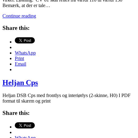
Bemærk, at der er tale…
Heljan
Continue reading
PR
med
Share this:
Uhlenbrock
76
520
Lokomotivdekoder
WhatsApp
Print
Email
Heljan Cps
Heljan DSB Cps med frontlys og interiørlys (2-skinne, H0) I PDF
format til skærm og print
Share this:
WhatsApp