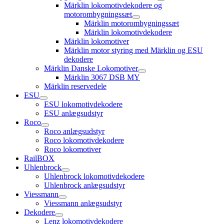
open
Märklin lokomotivdekodere og
child
motorombygningssæt
menu
open
Märklin motorombygningssæt
child
Märklin lokomotivdekodere
menu
Märklin lokomotiver
Märklin motor styring med Märklin og ESU
dekodere
Märklin Danske Lokomotiver
open
Märklin 3067 DSB MY
child
Märklin reservedele
menu
ESU
open
ESU lokomotivdekodere
child
ESU anlægsudstyr
menu
Roco
open
Roco anlægsudstyr
child
Roco lokomotivdekodere
menu
Roco lokomotiver
RailBOX
Uhlenbrock
open
Uhlenbrock lokomotivdekodere
child
Uhlenbrock anlægsudstyr
menu
Viessmann
open
Viessmann anlægsudstyr
child
Dekodere
menu
open
Lenz lokomotivdekodere