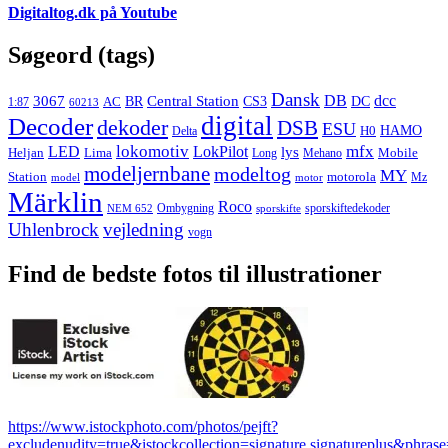
Digitaltog.dk på Youtube
Søgeord (tags)
Dansk
3067
DB
dcc
Central Station
CS3
AC
BR
DC
1:87
60213
digital
Decoder
dekoder
DSB
ESU
HAMO
Delta
H0
lokomotiv
mfx
LED
LokPilot
lys
Heljan
Lima
Long
Mehano
Mobile
modeljernbane
modeltog
MY
motorola
Station
Mz
model
motor
Märklin
Roco
Ombygning
sporskiftedekoder
NEM 652
sporskifte
Uhlenbrock
vejledning
vogn
Find de bedste fotos til illustrationer
https://www.istockphoto.com/photos/pejft?
excludenudity=true&istockcollection=signature,signatureplus&phrase