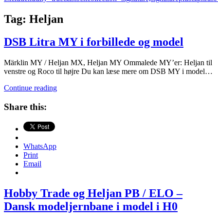
Tag:
Heljan
DSB Litra MY i forbillede og model
Märklin MY / Heljan MX, Heljan MY Ommalede MY’er: Heljan til
venstre og Roco til højre Du kan læse mere om DSB MY i model…
DSB
Continue reading
Litra
MY
Share this:
i
forbillede
og
model
WhatsApp
Print
Email
Hobby Trade og Heljan PB / ELO –
Dansk modeljernbane i model i H0