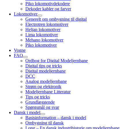
child
Piko lokomotivdekodere
menu
Dekoder kabler og farver
Lokomotiver
open
Generelt om ombygning til digital
child
Electrotren lokomotiver
menu
Heljan lokomotiver
Lima lokomotiver
Mehano lokomotiver
Piko lokomotiver
Vogne
FAQ
open
Ordbog for Digital Modeljernbane
child
Digital tips og tricks
menu
Digital modeljernbane
DCC
Analog modeljernbane
Strøm og elektronik
Modeljernbane Litteratur
Tips og tricks
Grundlæggende
Spørgsmål og svar
Dansk i model
open
Basisinformation – dansk i model
child
Ombygning til dansk
menu
Long – En dansk industrihistorie om modeljernbane