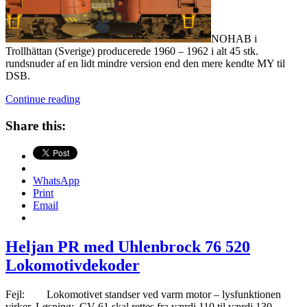
NOHAB i
Trollhättan (Sverige) producerede 1960 – 1962 i alt 45 stk.
rundsnuder af en lidt mindre version end den mere kendte MY til
DSB.
NOHAB
Continue reading
DSB
MX
Share this:
m.fl.
i
forbillede
og
WhatsApp
model
Print
Email
Heljan PR med Uhlenbrock 76 520
Lokomotivdekoder
Fejl: Lokomotivet standser ved varm motor – lysfunktionen
virker. Løsning: CV 61 skal rettes fra værdi 110 til værdi 130