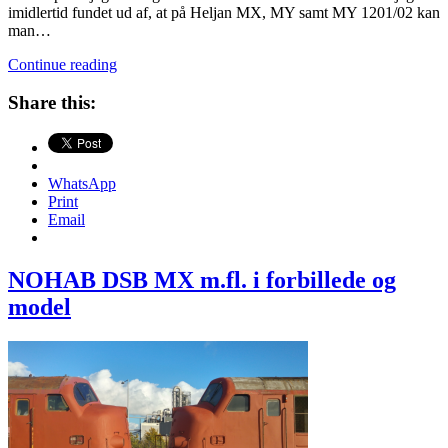
imidlertid fundet ud af, at på Heljan MX, MY samt MY 1201/02 kan
man…
Heljan
Continue reading
MX
og
Share this:
MY
med
Hobby
Trade
WhatsApp
AC
Print
hjul
Email
NOHAB DSB MX m.fl. i forbillede og
model