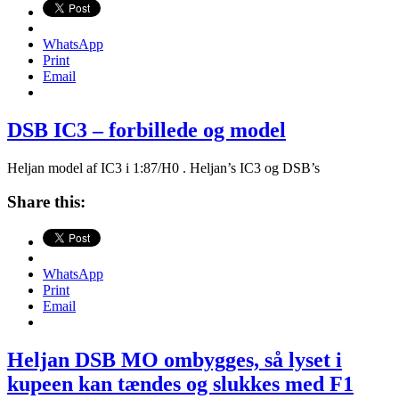
PB
/
ELO
WhatsApp
–
Print
Dansk
Email
modeljernbane
i
model
DSB IC3 – forbillede og model
i
H0
Heljan model af IC3 i 1:87/H0 . Heljan’s IC3 og DSB’s
Share this:
WhatsApp
Print
Email
Heljan DSB MO ombygges, så lyset i
kupeen kan tændes og slukkes med F1