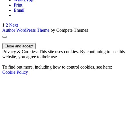
Print
Email
Indlægsinddeling
1
2
Next
Author WordPress Theme
by Compete Themes
Scroll
to
the
Privacy & Cookies: This site uses cookies. By continuing to use this
top
website, you agree to their use.
To find out more, including how to control cookies, see here:
Cookie Policy