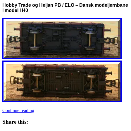
Hobby Trade og Heljan PB / ELO – Dansk modeljernbane
i model i H0
Hobby
Continue reading
Trade
og
Share this:
Heljan