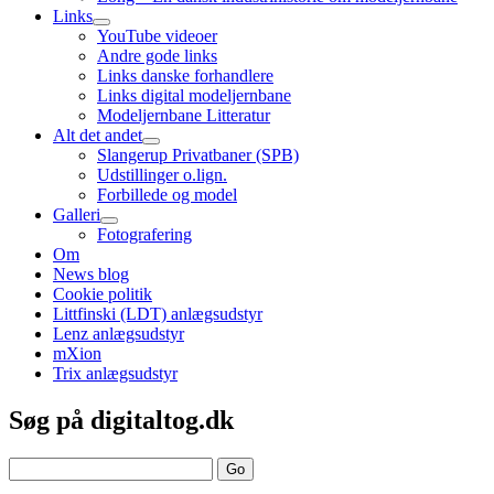
Links
open
YouTube videoer
child
Andre gode links
menu
Links danske forhandlere
Links digital modeljernbane
Modeljernbane Litteratur
Alt det andet
open
Slangerup Privatbaner (SPB)
child
Udstillinger o.lign.
menu
Forbillede og model
Galleri
open
Fotografering
child
Om
menu
News blog
Cookie politik
Littfinski (LDT) anlægsudstyr
Lenz anlægsudstyr
mXion
Trix anlægsudstyr
Sidebar
Søg på digitaltog.dk
Search