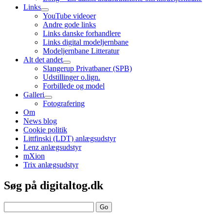
Links
open
YouTube videoer
child
Andre gode links
menu
Links danske forhandlere
Links digital modeljernbane
Modeljernbane Litteratur
Alt det andet
open
Slangerup Privatbaner (SPB)
child
Udstillinger o.lign.
menu
Forbillede og model
Galleri
open
Fotografering
child
Om
menu
News blog
Cookie politik
Littfinski (LDT) anlægsudstyr
Lenz anlægsudstyr
mXion
Trix anlægsudstyr
Sidebar
Søg på digitaltog.dk
Search