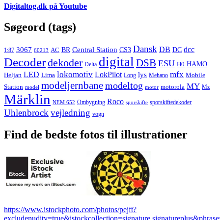
Digitaltog.dk på Youtube
Søgeord (tags)
Dansk
3067
DB
dcc
Central Station
CS3
AC
BR
DC
1:87
60213
digital
Decoder
dekoder
DSB
ESU
HAMO
Delta
H0
lokomotiv
mfx
LED
LokPilot
lys
Heljan
Lima
Long
Mehano
Mobile
modeljernbane
modeltog
MY
motorola
Station
Mz
model
motor
Märklin
Roco
Ombygning
sporskiftedekoder
NEM 652
sporskifte
Uhlenbrock
vejledning
vogn
Find de bedste fotos til illustrationer
https://www.istockphoto.com/photos/pejft?
excludenudity=true&istockcollection=signature,signatureplus&phrase