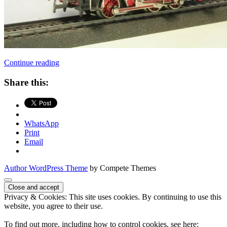
Fotografering
Continue reading
af
modeljernbane
Share this:
WhatsApp
Print
Email
Author WordPress Theme
by Compete Themes
Scroll
to
Privacy & Cookies: This site uses cookies. By continuing to use this
the
website, you agree to their use.
top
To find out more, including how to control cookies, see here: