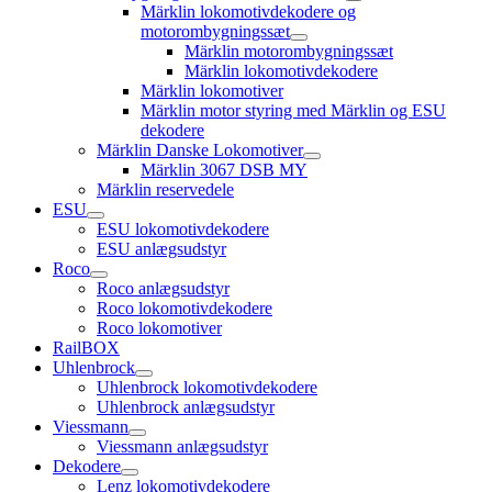
open
Märklin lokomotivdekodere og
child
motorombygningssæt
menu
open
Märklin motorombygningssæt
child
Märklin lokomotivdekodere
menu
Märklin lokomotiver
Märklin motor styring med Märklin og ESU
dekodere
Märklin Danske Lokomotiver
open
Märklin 3067 DSB MY
child
Märklin reservedele
menu
ESU
open
ESU lokomotivdekodere
child
ESU anlægsudstyr
menu
Roco
open
Roco anlægsudstyr
child
Roco lokomotivdekodere
menu
Roco lokomotiver
RailBOX
Uhlenbrock
open
Uhlenbrock lokomotivdekodere
child
Uhlenbrock anlægsudstyr
menu
Viessmann
open
Viessmann anlægsudstyr
child
Dekodere
menu
open
Lenz lokomotivdekodere