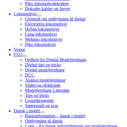
child
Piko lokomotivdekodere
menu
Dekoder kabler og farver
Lokomotiver
open
Generelt om ombygning til digital
child
Electrotren lokomotiver
menu
Heljan lokomotiver
Lima lokomotiver
Mehano lokomotiver
Piko lokomotiver
Vogne
FAQ
open
Ordbog for Digital Modeljernbane
child
Digital tips og tricks
menu
Digital modeljernbane
DCC
Analog modeljernbane
Strøm og elektronik
Modeljernbane Litteratur
Tips og tricks
Grundlæggende
Spørgsmål og svar
Dansk i model
open
Basisinformation – dansk i model
child
Ombygning til dansk
menu
Long – En dansk industrihistorie om modeljernbane