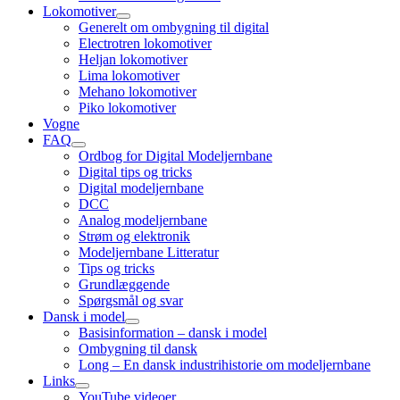
Lokomotiver
open
Generelt om ombygning til digital
child
Electrotren lokomotiver
menu
Heljan lokomotiver
Lima lokomotiver
Mehano lokomotiver
Piko lokomotiver
Vogne
FAQ
open
Ordbog for Digital Modeljernbane
child
Digital tips og tricks
menu
Digital modeljernbane
DCC
Analog modeljernbane
Strøm og elektronik
Modeljernbane Litteratur
Tips og tricks
Grundlæggende
Spørgsmål og svar
Dansk i model
open
Basisinformation – dansk i model
child
Ombygning til dansk
menu
Long – En dansk industrihistorie om modeljernbane
Links
open
YouTube videoer