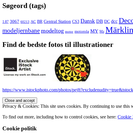
Søgeord (tags)
Dec
Dansk
3067
DB
dcc
Central Station
CS3
AC
BR
DC
1:87
60213
Märkli
modeljernbane
modeltog
MY
motorola
Mz
motor
Find de bedste fotos til illustrationer
https://www.istockphoto.com/photos/pejft?excludenudity=true&istock
Privacy & Cookies: This site uses cookies. By continuing to use this w
To find out more, including how to control cookies, see here:
Cookie 
Cookie politik