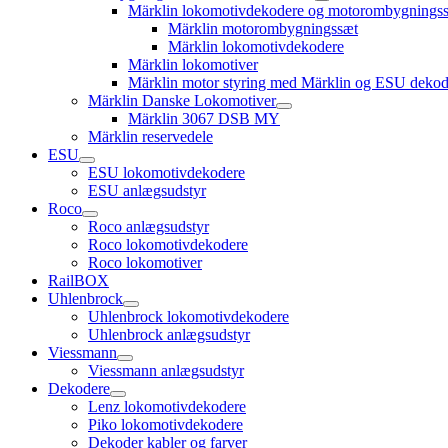
open
Märklin lokomotivdekodere og motorombygnings
child
Märklin motorombygningssæt
menu
Märklin lokomotivdekodere
Märklin lokomotiver
Märklin motor styring med Märklin og ESU dekod
Märklin Danske Lokomotiver
open
Märklin 3067 DSB MY
child
Märklin reservedele
menu
ESU
open
ESU lokomotivdekodere
child
ESU anlægsudstyr
menu
Roco
open
Roco anlægsudstyr
child
Roco lokomotivdekodere
menu
Roco lokomotiver
RailBOX
Uhlenbrock
open
Uhlenbrock lokomotivdekodere
child
Uhlenbrock anlægsudstyr
menu
Viessmann
open
Viessmann anlægsudstyr
child
Dekodere
menu
open
Lenz lokomotivdekodere
child
Piko lokomotivdekodere
menu
Dekoder kabler og farver