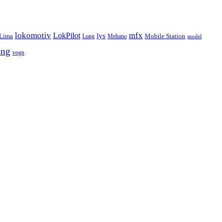
lokomotiv
mfx
LokPilot
lys
Lima
Long
Mehano
Mobile Station
model
ing
vogn