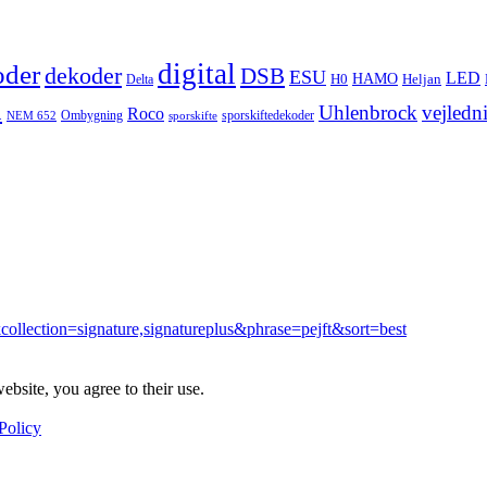
digital
oder
dekoder
DSB
ESU
LED
HAMO
Delta
H0
Heljan
n
Uhlenbrock
vejledn
Roco
Ombygning
sporskiftedekoder
NEM 652
sporskifte
collection=signature,signatureplus&phrase=pejft&sort=best
ebsite, you agree to their use.
Policy