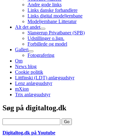
child
Andre gode links
menu
Links danske forhandlere
Links digital modeljernbane
Modeljernbane Litteratur
Alt det andet
open
Slangerup Privatbaner (SPB)
child
Udstillinger o.lign.
menu
Forbillede og model
Galleri
open
Fotografering
child
Om
menu
News blog
Cookie politik
Littfinski (LDT) anlægsudstyr
Lenz anlægsudstyr
mXion
Trix anlægsudstyr
Sidebar
Søg på digitaltog.dk
Search
Digitaltog.dk på Youtube