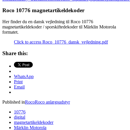
Roco 10776 magnetartikeldekoder
Her finder du en dansk vejledning til Roco 10776
magnetartikeldekoder / sporskiftedekoder til Märklin Motorola
formatet.
Click to access Roco_10776_dansk_vejledning.pdf
Share this:
WhatsApp
Print
Email
Published in
Roco
Roco anlægsudstyr
10776
digital
magnetartikeldekoder
Märklin Motorola