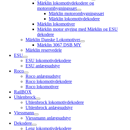
open
Märklin lokomotivdekodere og
child
motorombygningssæt
menu
open
Märklin motorombygningssæt
child
Märklin lokomotivdekodere
menu
Märklin lokomotiver
Märklin motor styring med Märklin og ESU
dekodere
Märklin Danske Lokomotiver
open
Märklin 3067 DSB MY
child
Märklin reservedele
menu
ESU
open
ESU lokomotivdekodere
child
ESU anlægsudstyr
menu
Roco
open
Roco anlægsudstyr
child
Roco lokomotivdekodere
menu
Roco lokomotiver
RailBOX
Uhlenbrock
open
Uhlenbrock lokomotivdekodere
child
Uhlenbrock anlægsudstyr
menu
Viessmann
open
Viessmann anlægsudstyr
child
Dekodere
menu
open
Lenz lokomotivdekodere