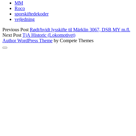
MM
Roco
sporskiftedekoder
vejledning
Previous Post
Rødt/hvidt lysskifte til Märklin 3067, DSB MY m.fl.
Next Post
TjA Historic (Lokomotivet)
Author WordPress Theme
by Compete Themes
Scroll
to
the
top