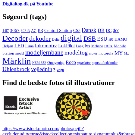
Digitaltog.dk på Youtube
Søgeord (tags)
Dansk
3067
DB
dcc
Central Station
CS3
AC
BR
DC
1:87
60213
digital
Decoder
dekoder
DSB
ESU
HAMO
Delta
H0
lokomotiv
mfx
LED
LokPilot
lys
Heljan
Lima
Long
Mehano
Mobile
modeljernbane
modeltog
MY
motorola
Station
Mz
model
motor
Märklin
Roco
Ombygning
sporskiftedekoder
NEM 652
sporskifte
Uhlenbrock
vejledning
vogn
Find de bedste fotos til illustrationer
https://www.istockphoto.com/photos/pejft?
excludenudity=true&istockcollection=signature,signatureplus&phrase