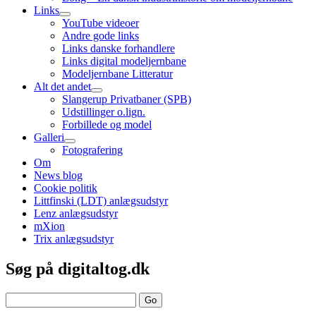
Links
open
YouTube videoer
child
Andre gode links
menu
Links danske forhandlere
Links digital modeljernbane
Modeljernbane Litteratur
Alt det andet
open
Slangerup Privatbaner (SPB)
child
Udstillinger o.lign.
menu
Forbillede og model
Galleri
open
Fotografering
child
Om
menu
News blog
Cookie politik
Littfinski (LDT) anlægsudstyr
Lenz anlægsudstyr
mXion
Trix anlægsudstyr
Sidebar
Søg på digitaltog.dk
Search