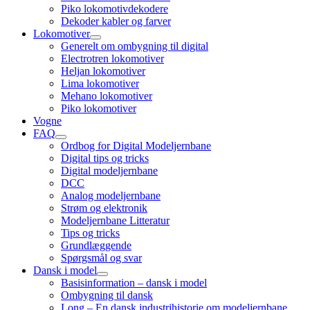
child
Piko lokomotivdekodere
menu
Dekoder kabler og farver
Lokomotiver
open
Generelt om ombygning til digital
child
Electrotren lokomotiver
menu
Heljan lokomotiver
Lima lokomotiver
Mehano lokomotiver
Piko lokomotiver
Vogne
FAQ
open
Ordbog for Digital Modeljernbane
child
Digital tips og tricks
menu
Digital modeljernbane
DCC
Analog modeljernbane
Strøm og elektronik
Modeljernbane Litteratur
Tips og tricks
Grundlæggende
Spørgsmål og svar
Dansk i model
open
Basisinformation – dansk i model
child
Ombygning til dansk
menu
Long – En dansk industrihistorie om modeljernbane