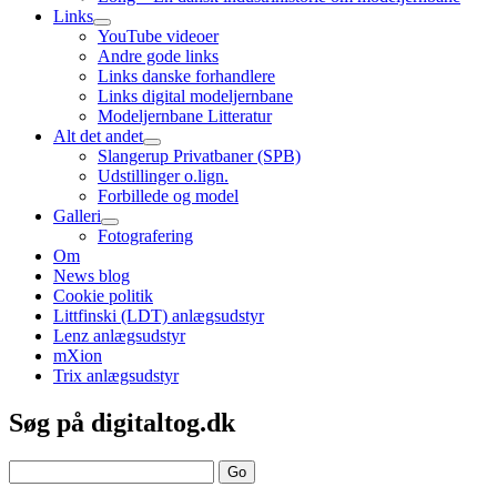
Links
open
YouTube videoer
child
Andre gode links
menu
Links danske forhandlere
Links digital modeljernbane
Modeljernbane Litteratur
Alt det andet
open
Slangerup Privatbaner (SPB)
child
Udstillinger o.lign.
menu
Forbillede og model
Galleri
open
Fotografering
child
Om
menu
News blog
Cookie politik
Littfinski (LDT) anlægsudstyr
Lenz anlægsudstyr
mXion
Trix anlægsudstyr
Sidebar
Søg på digitaltog.dk
Search