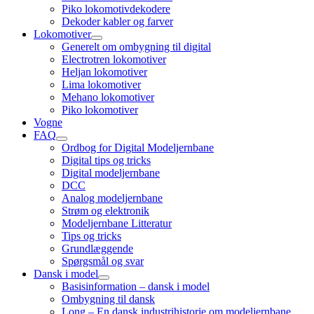
child
Piko lokomotivdekodere
menu
Dekoder kabler og farver
Lokomotiver
open
Generelt om ombygning til digital
child
Electrotren lokomotiver
menu
Heljan lokomotiver
Lima lokomotiver
Mehano lokomotiver
Piko lokomotiver
Vogne
FAQ
open
Ordbog for Digital Modeljernbane
child
Digital tips og tricks
menu
Digital modeljernbane
DCC
Analog modeljernbane
Strøm og elektronik
Modeljernbane Litteratur
Tips og tricks
Grundlæggende
Spørgsmål og svar
Dansk i model
open
Basisinformation – dansk i model
child
Ombygning til dansk
menu
Long – En dansk industrihistorie om modeljernbane