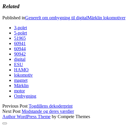
Related
Published in
Generelt om ombygning til digital
Märklin lokomotiver
3-polet
5-polet
51965
60941
60944
90942
digital
ESU
HAMO
lokomotiv
magnet
Märklin
motor
Ombygning
Previous Post
Togdillens dekoderprint
Next Post
Modstande og deres værdier
Author WordPress Theme
by Compete Themes
Scroll
to