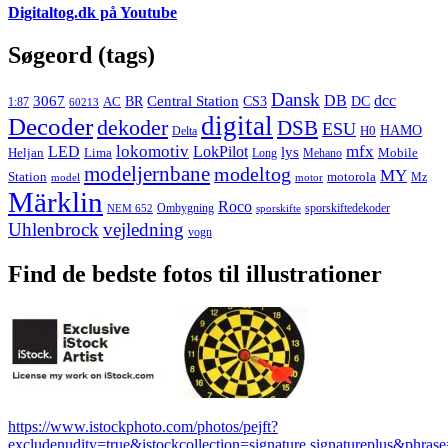
Digitaltog.dk på Youtube
Søgeord (tags)
Dansk
3067
DB
dcc
Central Station
CS3
AC
BR
DC
1:87
60213
digital
Decoder
dekoder
DSB
ESU
HAMO
Delta
H0
lokomotiv
mfx
LED
LokPilot
lys
Heljan
Lima
Long
Mehano
Mobile
modeljernbane
modeltog
MY
motorola
Station
Mz
model
motor
Märklin
Roco
Ombygning
sporskiftedekoder
NEM 652
sporskifte
Uhlenbrock
vejledning
vogn
Find de bedste fotos til illustrationer
https://www.istockphoto.com/photos/pejft?
excludenudity=true&istockcollection=signature,signatureplus&phrase