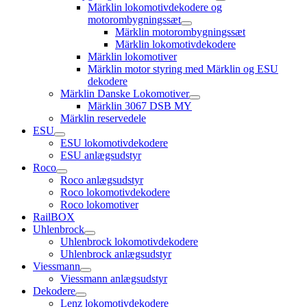
open
Märklin lokomotivdekodere og
child
motorombygningssæt
menu
open
Märklin motorombygningssæt
child
Märklin lokomotivdekodere
menu
Märklin lokomotiver
Märklin motor styring med Märklin og ESU
dekodere
Märklin Danske Lokomotiver
open
Märklin 3067 DSB MY
child
Märklin reservedele
menu
ESU
open
ESU lokomotivdekodere
child
ESU anlægsudstyr
menu
Roco
open
Roco anlægsudstyr
child
Roco lokomotivdekodere
menu
Roco lokomotiver
RailBOX
Uhlenbrock
open
Uhlenbrock lokomotivdekodere
child
Uhlenbrock anlægsudstyr
menu
Viessmann
open
Viessmann anlægsudstyr
child
Dekodere
menu
open
Lenz lokomotivdekodere