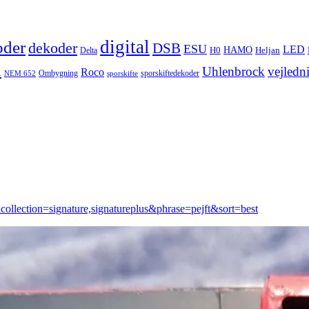
digital
oder
dekoder
DSB
ESU
LED
HAMO
Delta
H0
Heljan
n
Uhlenbrock
vejledn
Roco
Ombygning
sporskiftedekoder
NEM 652
sporskifte
collection=signature,signatureplus&phrase=pejft&sort=best