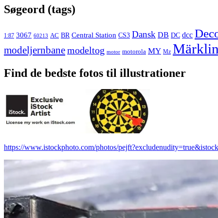
Søgeord (tags)
Dec
Dansk
3067
DB
dcc
Central Station
CS3
AC
BR
DC
1:87
60213
Märkli
modeljernbane
modeltog
MY
motorola
Mz
motor
Find de bedste fotos til illustrationer
https://www.istockphoto.com/photos/pejft?excludenudity=true&istock