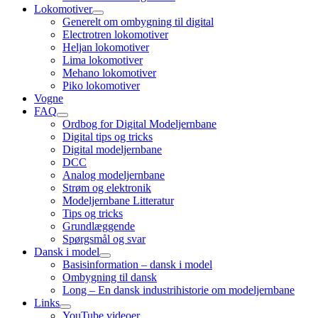
Lokomotiver
open
Generelt om ombygning til digital
child
Electrotren lokomotiver
menu
Heljan lokomotiver
Lima lokomotiver
Mehano lokomotiver
Piko lokomotiver
Vogne
FAQ
open
Ordbog for Digital Modeljernbane
child
Digital tips og tricks
menu
Digital modeljernbane
DCC
Analog modeljernbane
Strøm og elektronik
Modeljernbane Litteratur
Tips og tricks
Grundlæggende
Spørgsmål og svar
Dansk i model
open
Basisinformation – dansk i model
child
Ombygning til dansk
menu
Long – En dansk industrihistorie om modeljernbane
Links
open
YouTube videoer