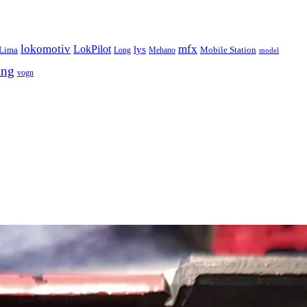
lokomotiv
mfx
LokPilot
lys
Lima
Long
Mehano
Mobile Station
model
ing
vogn