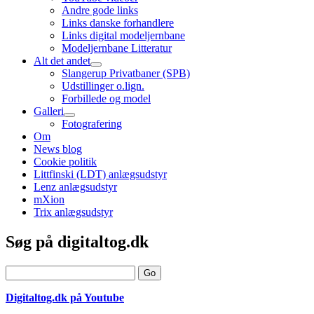
child
Andre gode links
menu
Links danske forhandlere
Links digital modeljernbane
Modeljernbane Litteratur
Alt det andet
open
Slangerup Privatbaner (SPB)
child
Udstillinger o.lign.
menu
Forbillede og model
Galleri
open
Fotografering
child
Om
menu
News blog
Cookie politik
Littfinski (LDT) anlægsudstyr
Lenz anlægsudstyr
mXion
Trix anlægsudstyr
Sidebar
Søg på digitaltog.dk
Search
Digitaltog.dk på Youtube