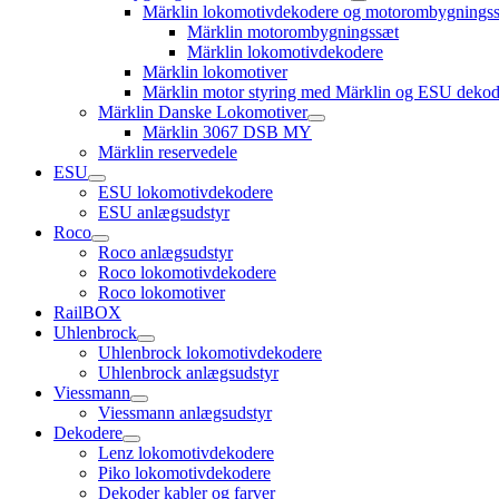
open
Märklin lokomotivdekodere og motorombygnings
child
Märklin motorombygningssæt
menu
Märklin lokomotivdekodere
Märklin lokomotiver
Märklin motor styring med Märklin og ESU dekod
Märklin Danske Lokomotiver
open
Märklin 3067 DSB MY
child
Märklin reservedele
menu
ESU
open
ESU lokomotivdekodere
child
ESU anlægsudstyr
menu
Roco
open
Roco anlægsudstyr
child
Roco lokomotivdekodere
menu
Roco lokomotiver
RailBOX
Uhlenbrock
open
Uhlenbrock lokomotivdekodere
child
Uhlenbrock anlægsudstyr
menu
Viessmann
open
Viessmann anlægsudstyr
child
Dekodere
menu
open
Lenz lokomotivdekodere
child
Piko lokomotivdekodere
menu
Dekoder kabler og farver